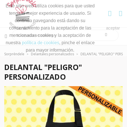
Este sitio web utiliza cookies para que usted
tenga la mejor experiencia de usuario. Si
continúa navegando está dando su
consentimiento para la aceptación de las
aceptar
mencionadas cookies y la aceptación de
nuestra
política de cookies
, pinche el enlace
para mayor información.
Sorpréndele
Delantales personalizados
DELANTAL "PELIGRO" PERS
DELANTAL "PELIGRO"
PERSONALIZADO