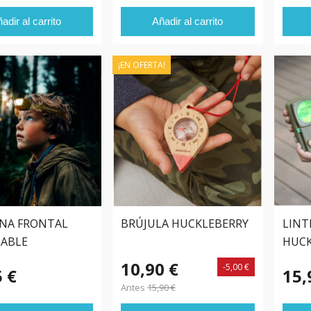
adir al carrito
Añadir al carrito
¡EN OFERTA!
NA FRONTAL
BRÚJULA HUCKLEBERRY
LINT
GABLE
HUCK
10,90 €
-5,00 €
5 €
15,
Antes
15,90 €