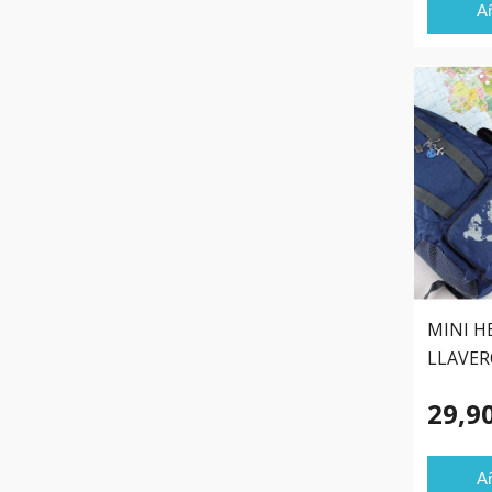
Añ
MINI H
LLAVER
29,9
Añ