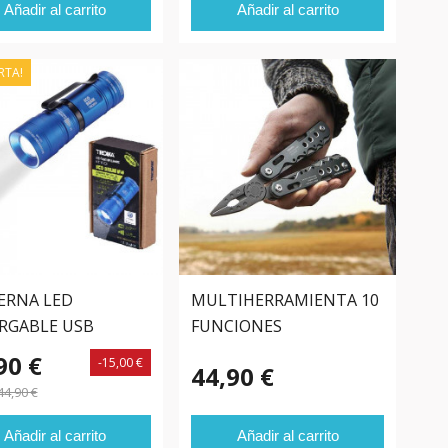
Añadir al carrito
Añadir al carrito
RTA!
ERNA LED
MULTIHERRAMIENTA 10
RGABLE USB
FUNCIONES
swagen
90 €
-15,00 €
44,90 €
44,90 €
Añadir al carrito
Añadir al carrito