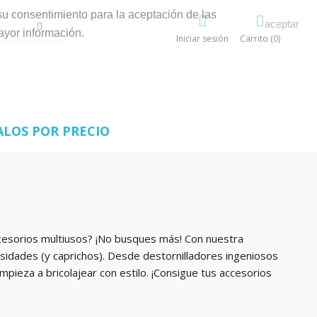
su consentimiento para la aceptación de las
aceptar
ayor información.
Iniciar sesión
Carrito (0)
ALOS POR PRECIO
accesorios multiusos? ¡No busques más! Con nuestra
esidades (y caprichos). Desde destornilladores ingeniosos
mpieza a bricolajear con estilo. ¡Consigue tus accesorios