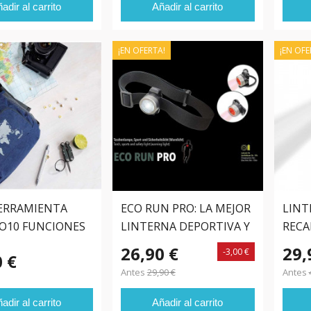
adir al carrito
Añadir al carrito
¡EN OFERTA!
¡EN OFE
ERRAMIENTA
ECO RUN PRO: LA MEJOR
LINT
O10 FUNCIONES
LINTERNA DEPORTIVA Y
RECA
DE SEGURIDAD
Volk
26,90 €
29,
-3,00 €
0 €
Antes
29,90 €
Antes
adir al carrito
Añadir al carrito