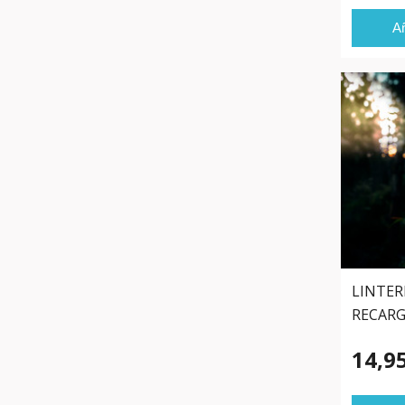
Añ
LINTER
RECAR
14,9