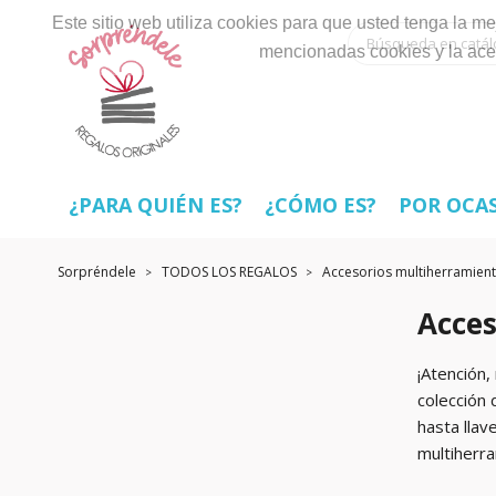
Este sitio web utiliza cookies para que usted tenga la 
mencionadas cookies y la ace
¿PARA QUIÉN ES?
¿CÓMO ES?
POR OCA
Sorpréndele
TODOS LOS REGALOS
Accesorios multiherramien
Acces
¡Atención,
colección 
hasta llav
multiherra