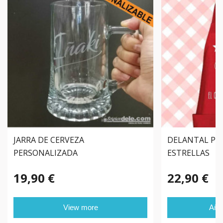
JARRA DE CERVEZA
DELANTAL PE
PERSONALIZADA
ESTRELLAS
19,90 €
22,90 €
View more
Añad