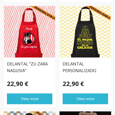
DELANTAL "ZU ZARA
DELANTAL
NAGUSIA"
PERSONALIZADO
PERSONALIZADO
"MEJOR DE LA
22,90 €
22,90 €
GALAXIA"
View more
View more