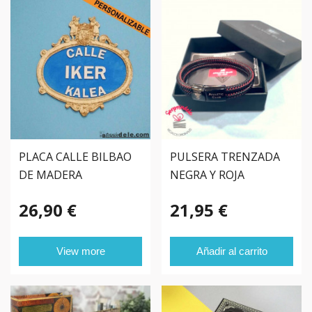
PLACA CALLE BILBAO
PULSERA TRENZADA
DE MADERA
NEGRA Y ROJA
PERSONALIZADA
ATHLETIC CLUB DE
26,90 €
21,95 €
BILBAO
View more
Añadir al carrito