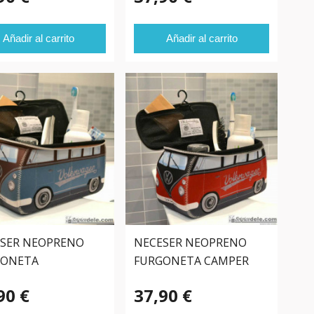
Añadir al carrito
Añadir al carrito
SER NEOPRENO
NECESER NEOPRENO
GONETA
FURGONETA CAMPER
SWAGEN AZUL-
ROJA
90 €
37,90 €
RÓN