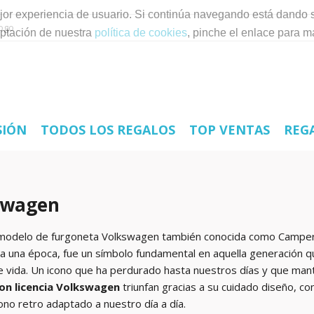
mejor experiencia de usuario. Si continúa navegando está dando 
ptación de nuestra
política de cookies
, pinche el enlace para m
SIÓN
TODOS LOS REGALOS
TOP VENTAS
REG
swagen
 modelo de furgoneta Volkswagen también conocida como Camperv
 una época, fue un símbolo fundamental en aquella generación que
de vida. Un icono que ha perdurado hasta nuestros días y que mant
on licencia Volkswagen
triunfan gracias a su cuidado diseño, co
ono retro adaptado a nuestro día a día.