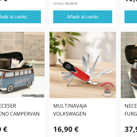
Antes
44,90 €
adir al carrito
Añadir al carrito
ECESER
MULTINAVAJA
NECE
ENO CAMPERVAN
VOLKSWAGEN
FUR
VOLK
0 €
16,90 €
37,
MAR