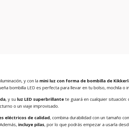
luminación, y con la
mini luz con forma de bombilla de Kikker
eña bombilla LED es perfecta para llevar en tu bolso, mochila o in
rda
, y su
luz LED superbrillante
te guiará en cualquier situación
cturno o un viaje improvisado.
s eléctricos de calidad
, combina durabilidad con un tamaño c
a. Además,
incluye pilas
, por lo que podrás empezar a usarla des