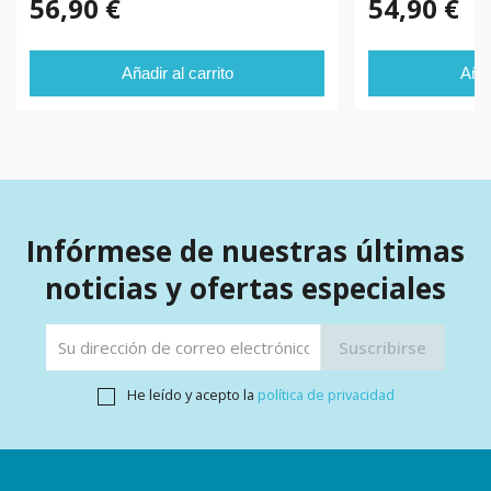
56,90 €
54,90 €
Añadir al carrito
Añad
Infórmese de nuestras últimas
noticias y ofertas especiales
He leído y acepto la
política de privacidad