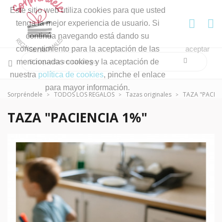
Este sitio web utiliza cookies para que usted
tenga la mejor experiencia de usuario. Si
continúa navegando está dando su
consentimiento para la aceptación de las
aceptar
mencionadas cookies y la aceptación de
nuestra
política de cookies
, pinche el enlace
para mayor información.
Sorpréndele
TODOS LOS REGALOS
Tazas originales
TAZA "PACIEN
TAZA "PACIENCIA 1%"