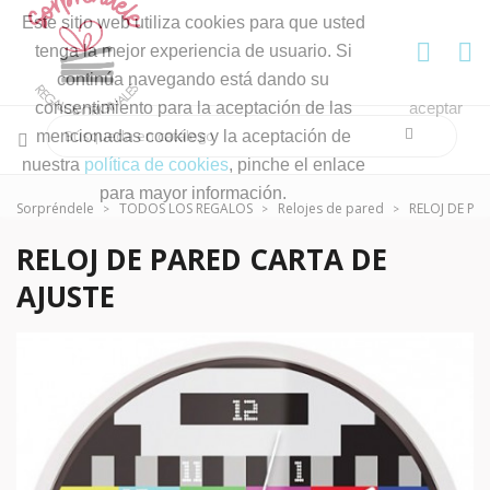
Este sitio web utiliza cookies para que usted
tenga la mejor experiencia de usuario. Si
continúa navegando está dando su
consentimiento para la aceptación de las
aceptar
mencionadas cookies y la aceptación de
nuestra
política de cookies
, pinche el enlace
para mayor información.
Sorpréndele
TODOS LOS REGALOS
Relojes de pared
RELOJ DE PA
RELOJ DE PARED CARTA DE
AJUSTE