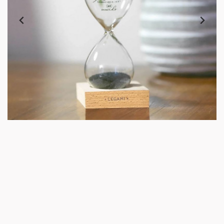
Reloj de arena magnético.
Duración: 1 minuto
Material: vidrio, madera y polvo de hierrro.
Medidas: 16.5x8x8
Peso: 267gr
Marca: Legami