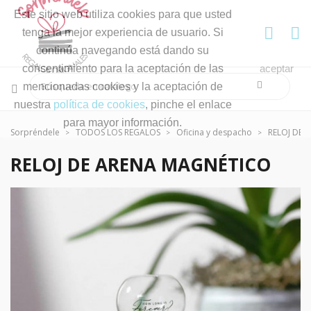
Este sitio web utiliza cookies para que usted
tenga la mejor experiencia de usuario. Si
continúa navegando está dando su
consentimiento para la aceptación de las
aceptar
mencionadas cookies y la aceptación de
nuestra
política de cookies
, pinche el enlace
para mayor información.
Sorpréndele
TODOS LOS REGALOS
Oficina y despacho
RELOJ DE 
RELOJ DE ARENA MAGNÉTICO