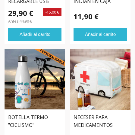
RECARGABLE USB
INDIAN EN CAJA
Volkswagen
METÁLICA
29,90 €
-15,00 €
11,90 €
Antes
44,90 €
Añadir al carrito
Añadir al carrito
BOTELLA TERMO
NECESER PARA
"CICLISMO"
MEDICAMENTOS
PERSONALIZADA