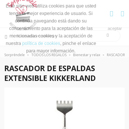
Este sitio web utiliza cookies para que usted
tenga la mejor experiencia de usuario. Si
continúa navegando está dando su
consentimiento para la aceptación de las
aceptar
mencionadas cookies y la aceptación de
nuestra
política de cookies
, pinche el enlace
para mayor información.
Sorpréndele
TODOS LOS REGALOS
Bienestar y relax
RASCADOR DE
RASCADOR DE ESPALDAS
EXTENSIBLE KIKKERLAND