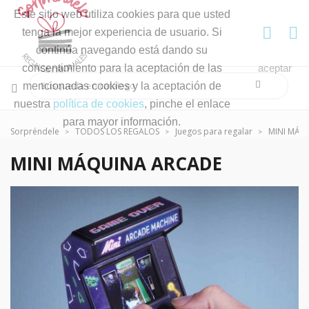
Este sitio web utiliza cookies para que usted
tenga la mejor experiencia de usuario. Si
continúa navegando está dando su
consentimiento para la aceptación de las
aceptar
mencionadas cookies y la aceptación de
nuestra
política de cookies
, pinche el enlace
para mayor información.
Sorpréndele
TODOS LOS REGALOS
Juegos para regalar
MINI MÁQ
MINI MÁQUINA ARCADE