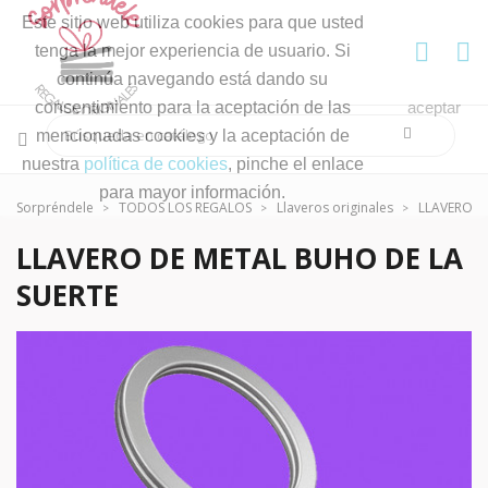
Este sitio web utiliza cookies para que usted
tenga la mejor experiencia de usuario. Si
continúa navegando está dando su
consentimiento para la aceptación de las
aceptar
mencionadas cookies y la aceptación de
nuestra
política de cookies
, pinche el enlace
para mayor información.
Sorpréndele
TODOS LOS REGALOS
Llaveros originales
LLAVERO D
LLAVERO DE METAL BUHO DE LA
SUERTE