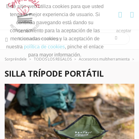
Este sitio web utiliza cookies para que usted
tenga la mejor experiencia de usuario. Si
continúa navegando está dando su
consentimiento para la aceptación de las
aceptar
mencionadas cookies y la aceptación de
nuestra
política de cookies
, pinche el enlace
para mayor información.
Sorpréndele
TODOS LOS REGALOS
Accesorios multiherramienta
S
SILLA TRÍPODE PORTÁTIL