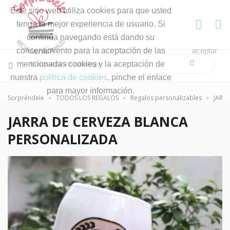
Este sitio web utiliza cookies para que usted
tenga la mejor experiencia de usuario. Si
continúa navegando está dando su
consentimiento para la aceptación de las
aceptar
mencionadas cookies y la aceptación de
nuestra
política de cookies
, pinche el enlace
para mayor información.
Sorpréndele
TODOS LOS REGALOS
Regalos personalizables
JARR
JARRA DE CERVEZA BLANCA
PERSONALIZADA