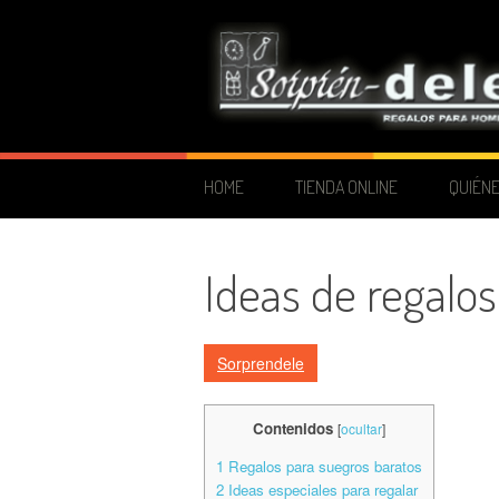
Skip to content
HOME
TIENDA ONLINE
QUIÉN
Ideas de regalos
Sorprendele
Contenidos
[
ocultar
]
1
Regalos para suegros baratos
2
Ideas especiales para regalar